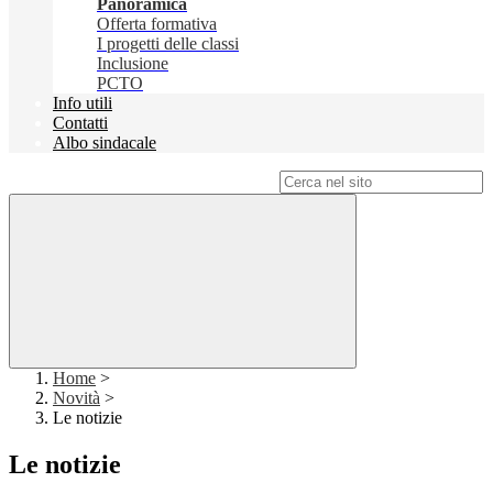
Panoramica
Offerta formativa
I progetti delle classi
Inclusione
PCTO
Info utili
Contatti
Albo sindacale
Campo di ricerca per le pagine del sito
Home
>
Novità
>
Le notizie
Le notizie