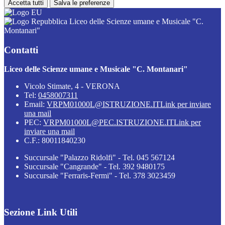
Accetta tutti
Salva le preferenze
Liceo delle Scienze umane e Musicale "C.
Montanari"
Contatti
Liceo delle Scienze umane e Musicale "C. Montanari"
Vicolo Stimate, 4 - VERONA
Tel:
0458007311
Email:
VRPM01000L@ISTRUZIONE.IT
Link per inviare
una mail
PEC:
VRPM01000L@PEC.ISTRUZIONE.IT
Link per
inviare una mail
C.F.: 80011840230
Succursale "Palazzo Ridolfi" - Tel. 045 567124
Succursale "Cangrande" - Tel. 392 9480175
Succursale "Ferraris-Fermi" - Tel. 378 3023459
Sezione Link Utili