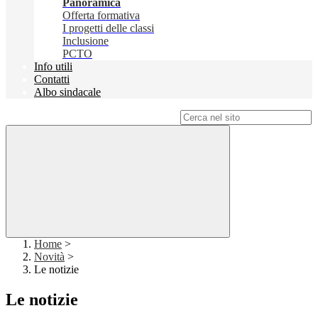
Panoramica
Offerta formativa
I progetti delle classi
Inclusione
PCTO
Info utili
Contatti
Albo sindacale
Campo di ricerca per le pagine del sito
Home
>
Novità
>
Le notizie
Le notizie