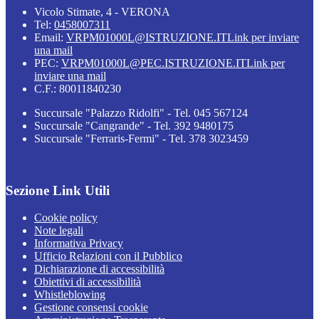
Vicolo Stimate, 4 - VERONA
Tel:
0458007311
Email:
VRPM01000L@ISTRUZIONE.IT
Link per inviare
una mail
PEC:
VRPM01000L@PEC.ISTRUZIONE.IT
Link per
inviare una mail
C.F.: 80011840230
Succursale "Palazzo Ridolfi" - Tel. 045 567124
Succursale "Cangrande" - Tel. 392 9480175
Succursale "Ferraris-Fermi" - Tel. 378 3023459
Sezione Link Utili
Cookie policy
Note legali
Informativa Privacy
Ufficio Relazioni con il Pubblico
Dichiarazione di accessibilità
Obiettivi di accessibilità
Whistleblowing
Gestione consensi cookie