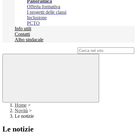
Panoramica
Offerta formativa
I progetti delle classi
Inclusione
PCTO
Info utili
Contatti
Albo sindacale
Campo di ricerca per le pagine del sito
Home
>
Novità
>
Le notizie
Le notizie