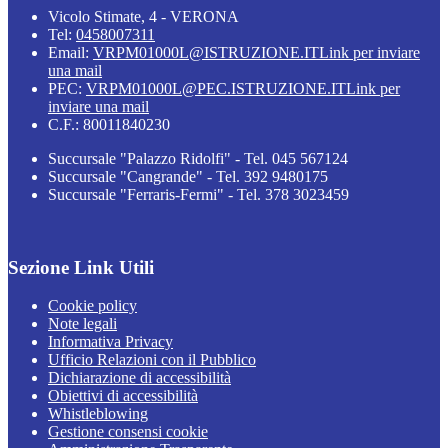
Vicolo Stimate, 4 - VERONA
Tel:
0458007311
Email:
VRPM01000L@ISTRUZIONE.IT
Link per inviare
una mail
PEC:
VRPM01000L@PEC.ISTRUZIONE.IT
Link per
inviare una mail
C.F.: 80011840230
Succursale "Palazzo Ridolfi" - Tel. 045 567124
Succursale "Cangrande" - Tel. 392 9480175
Succursale "Ferraris-Fermi" - Tel. 378 3023459
Sezione Link Utili
Cookie policy
Note legali
Informativa Privacy
Ufficio Relazioni con il Pubblico
Dichiarazione di accessibilità
Obiettivi di accessibilità
Whistleblowing
Gestione consensi cookie