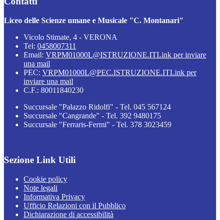
Contatti
Liceo delle Scienze umane e Musicale "C. Montanari"
Vicolo Stimate, 4 - VERONA
Tel:
0458007311
Email:
VRPM01000L@ISTRUZIONE.IT
Link per inviare
una mail
PEC:
VRPM01000L@PEC.ISTRUZIONE.IT
Link per
inviare una mail
C.F.: 80011840230
Succursale "Palazzo Ridolfi" - Tel. 045 567124
Succursale "Cangrande" - Tel. 392 9480175
Succursale "Ferraris-Fermi" - Tel. 378 3023459
Sezione Link Utili
Cookie policy
Note legali
Informativa Privacy
Ufficio Relazioni con il Pubblico
Dichiarazione di accessibilità