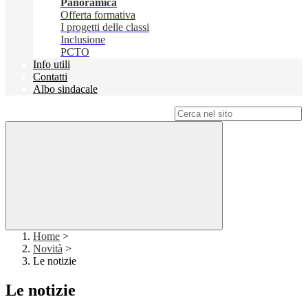
Panoramica
Offerta formativa
I progetti delle classi
Inclusione
PCTO
Info utili
Contatti
Albo sindacale
Campo di ricerca per le pagine del sito
Home
>
Novità
>
Le notizie
Le notizie