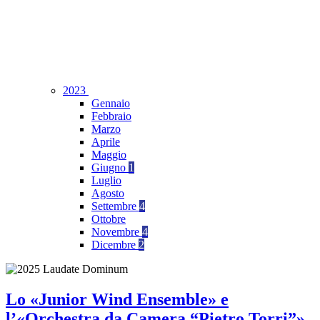
2023
Gennaio
Febbraio
Marzo
Aprile
Maggio
Giugno
1
Luglio
Agosto
Settembre
4
Ottobre
Novembre
4
Dicembre
2
Lo «Junior Wind Ensemble» e
l’«Orchestra da Camera “Pietro Torri”»