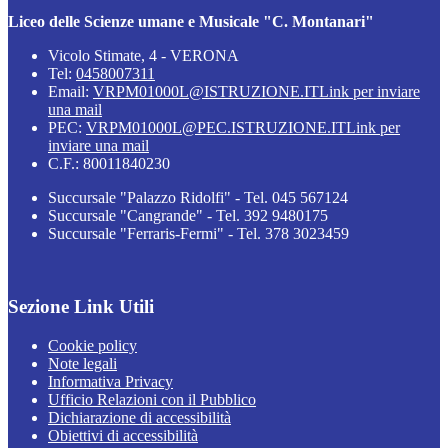
Liceo delle Scienze umane e Musicale "C. Montanari"
Vicolo Stimate, 4 - VERONA
Tel:
0458007311
Email:
VRPM01000L@ISTRUZIONE.IT
Link per inviare
una mail
PEC:
VRPM01000L@PEC.ISTRUZIONE.IT
Link per
inviare una mail
C.F.: 80011840230
Succursale "Palazzo Ridolfi" - Tel. 045 567124
Succursale "Cangrande" - Tel. 392 9480175
Succursale "Ferraris-Fermi" - Tel. 378 3023459
Sezione Link Utili
Cookie policy
Note legali
Informativa Privacy
Ufficio Relazioni con il Pubblico
Dichiarazione di accessibilità
Obiettivi di accessibilità