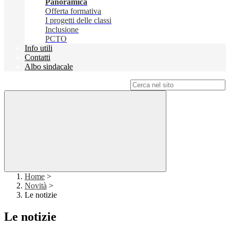
Panoramica
Offerta formativa
I progetti delle classi
Inclusione
PCTO
Info utili
Contatti
Albo sindacale
Campo di ricerca per le pagine del sito
Home
>
Novità
>
Le notizie
Le notizie