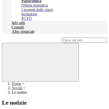
Panoramica
Offerta formativa
I progetti delle classi
Inclusione
PCTO
Info utili
Contatti
Albo sindacale
Campo di ricerca per le pagine del sito
Home
>
Novità
>
Le notizie
Le notizie