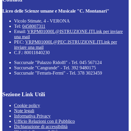
Liceo delle Scienze umane e Musicale "C. Montanari"
Vicolo Stimate, 4 - VERONA
Tel:
0458007311
Email:
VRPM01000L@ISTRUZIONE.IT
Link per inviare
una mail
PEC:
VRPM01000L@PEC.ISTRUZIONE.IT
Link per
inviare una mail
C.F.: 80011840230
Succursale "Palazzo Ridolfi" - Tel. 045 567124
Succursale "Cangrande" - Tel. 392 9480175
Succursale "Ferraris-Fermi" - Tel. 378 3023459
Sezione Link Utili
Cookie policy
Note legali
Informativa Privacy
Ufficio Relazioni con il Pubblico
Dichiarazione di accessibilità