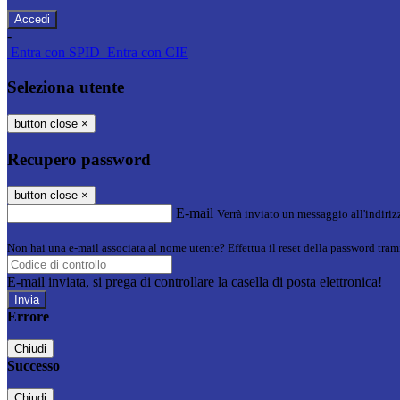
-
Entra con SPID
Entra con CIE
Seleziona utente
button close
×
Recupero password
button close
×
E-mail
Verrà inviato un messaggio all'indirizz
Non hai una e-mail associata al nome utente? Effettua il reset della password tram
E-mail inviata, si prega di controllare la casella di posta elettronica!
Errore
Chiudi
Successo
Chiudi