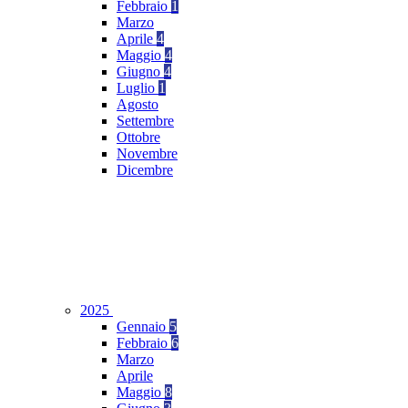
Febbraio
1
Marzo
Aprile
4
Maggio
4
Giugno
4
Luglio
1
Agosto
Settembre
Ottobre
Novembre
Dicembre
2025
Gennaio
5
Febbraio
6
Marzo
Aprile
Maggio
8