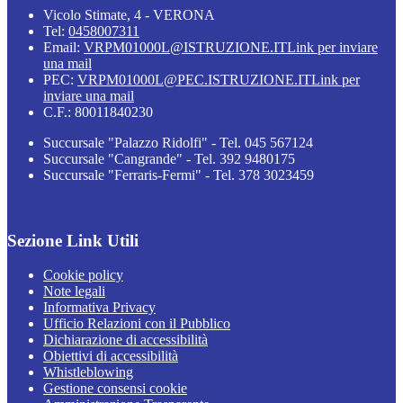
Vicolo Stimate, 4 - VERONA
Tel:
0458007311
Email:
VRPM01000L@ISTRUZIONE.IT
Link per inviare
una mail
PEC:
VRPM01000L@PEC.ISTRUZIONE.IT
Link per
inviare una mail
C.F.: 80011840230
Succursale "Palazzo Ridolfi" - Tel. 045 567124
Succursale "Cangrande" - Tel. 392 9480175
Succursale "Ferraris-Fermi" - Tel. 378 3023459
Sezione Link Utili
Cookie policy
Note legali
Informativa Privacy
Ufficio Relazioni con il Pubblico
Dichiarazione di accessibilità
Obiettivi di accessibilità
Whistleblowing
Gestione consensi cookie