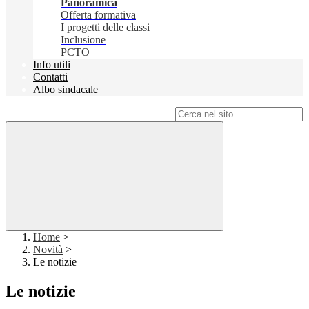
Panoramica
Offerta formativa
I progetti delle classi
Inclusione
PCTO
Info utili
Contatti
Albo sindacale
Campo di ricerca per le pagine del sito
Home
>
Novità
>
Le notizie
Le notizie