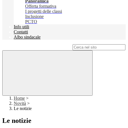
Panoramica
Offerta formativa
I progetti delle classi
Inclusione
PCTO
Info utili
Contatti
Albo sindacale
Campo di ricerca per le pagine del sito
Home
>
Novità
>
Le notizie
Le notizie