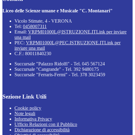
Liceo delle Scienze umane e Musicale "C. Montanari"
Vicolo Stimate, 4 - VERONA
Tel:
0458007311
Email:
VRPM01000L@ISTRUZIONE.IT
Link per inviare
una mail
PEC:
VRPM01000L@PEC.ISTRUZIONE.IT
Link per
inviare una mail
C.F.: 80011840230
Succursale "Palazzo Ridolfi" - Tel. 045 567124
Succursale "Cangrande" - Tel. 392 9480175
Succursale "Ferraris-Fermi" - Tel. 378 3023459
Sezione Link Utili
Cookie policy
Note legali
Informativa Privacy
Ufficio Relazioni con il Pubblico
Dichiarazione di accessibilità