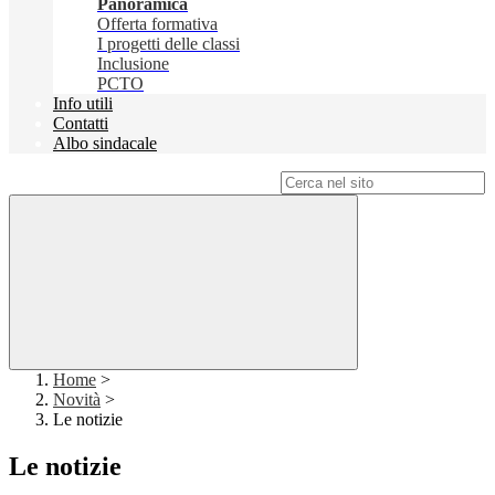
Panoramica
Offerta formativa
I progetti delle classi
Inclusione
PCTO
Info utili
Contatti
Albo sindacale
Campo di ricerca per le pagine del sito
Home
>
Novità
>
Le notizie
Le notizie