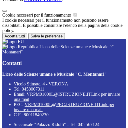
Cookie necessari per il funzionamento
I cookie necessari per il funzionamento non possono essere
disabilitati. È possibile consultare l'elenco nella pagina della cookie
policy.
Accetta tutti
Salva le preferenze
Liceo delle Scienze umane e Musicale "C.
Montanari"
Contatti
Liceo delle Scienze umane e Musicale "C. Montanari"
Vicolo Stimate, 4 - VERONA
Tel:
0458007311
Email:
VRPM01000L@ISTRUZIONE.IT
Link per inviare
una mail
PEC:
VRPM01000L@PEC.ISTRUZIONE.IT
Link per
inviare una mail
C.F.: 80011840230
Succursale "Palazzo Ridolfi" - Tel. 045 567124