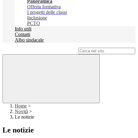
Panoramica
Offerta formativa
I progetti delle classi
Inclusione
PCTO
Info utili
Contatti
Albo sindacale
Campo di ricerca per le pagine del sito
Home
>
Novità
>
Le notizie
Le notizie