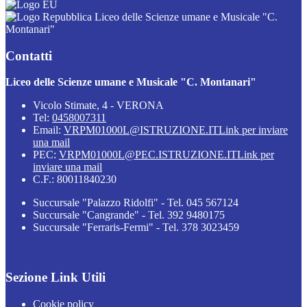
Liceo delle Scienze umane e Musicale "C.
Montanari"
Contatti
Liceo delle Scienze umane e Musicale "C. Montanari"
Vicolo Stimate, 4 - VERONA
Tel:
0458007311
Email:
VRPM01000L@ISTRUZIONE.IT
Link per inviare
una mail
PEC:
VRPM01000L@PEC.ISTRUZIONE.IT
Link per
inviare una mail
C.F.: 80011840230
Succursale "Palazzo Ridolfi" - Tel. 045 567124
Succursale "Cangrande" - Tel. 392 9480175
Succursale "Ferraris-Fermi" - Tel. 378 3023459
Sezione Link Utili
Cookie policy