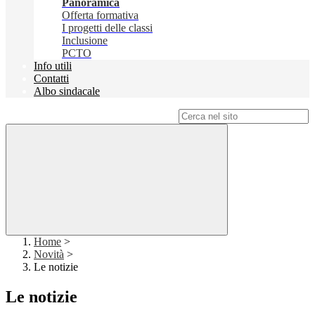
Panoramica
Offerta formativa
I progetti delle classi
Inclusione
PCTO
Info utili
Contatti
Albo sindacale
Campo di ricerca per le pagine del sito
Home
>
Novità
>
Le notizie
Le notizie