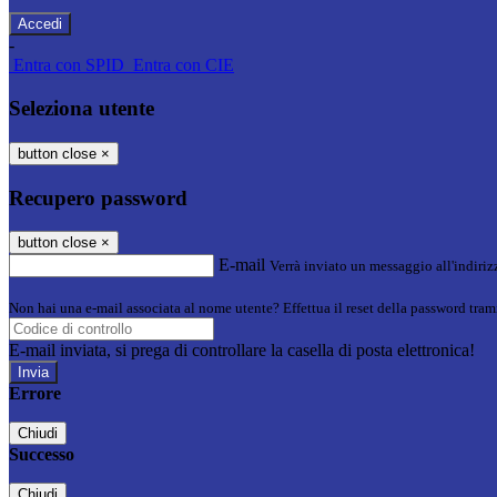
-
Entra con SPID
Entra con CIE
Seleziona utente
button close
×
Recupero password
button close
×
E-mail
Verrà inviato un messaggio all'indirizz
Non hai una e-mail associata al nome utente? Effettua il reset della password tram
E-mail inviata, si prega di controllare la casella di posta elettronica!
Errore
Chiudi
Successo
Chiudi