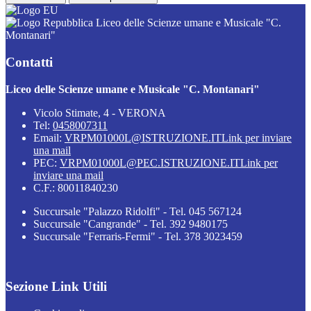
Liceo delle Scienze umane e Musicale "C.
Montanari"
Contatti
Liceo delle Scienze umane e Musicale "C. Montanari"
Vicolo Stimate, 4 - VERONA
Tel:
0458007311
Email:
VRPM01000L@ISTRUZIONE.IT
Link per inviare
una mail
PEC:
VRPM01000L@PEC.ISTRUZIONE.IT
Link per
inviare una mail
C.F.: 80011840230
Succursale "Palazzo Ridolfi" - Tel. 045 567124
Succursale "Cangrande" - Tel. 392 9480175
Succursale "Ferraris-Fermi" - Tel. 378 3023459
Sezione Link Utili