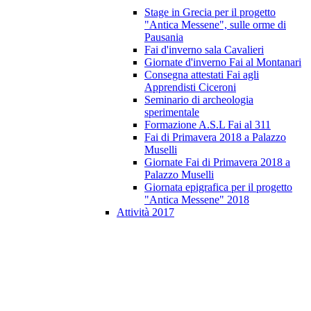
Stage in Grecia per il progetto
"Antica Messene", sulle orme di
Pausania
Fai d'inverno sala Cavalieri
Giornate d'inverno Fai al Montanari
Consegna attestati Fai agli
Apprendisti Ciceroni
Seminario di archeologia
sperimentale
Formazione A.S.L Fai al 311
Fai di Primavera 2018 a Palazzo
Muselli
Giornate Fai di Primavera 2018 a
Palazzo Muselli
Giornata epigrafica per il progetto
"Antica Messene" 2018
Attività 2017