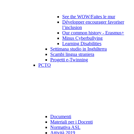
See the WOW/Faites le mur
Développer encourager favoriser
l’inclusion
Our common history - Erasmus+
Minus Cyberbullying
Learning Disabilities
Settimana studio in Inghilterra
Scambi lingua straniera
Progetti e-Twinning
PCTO
Documenti
Materiali per i Docenti
Normativa ASL
Attività 2019