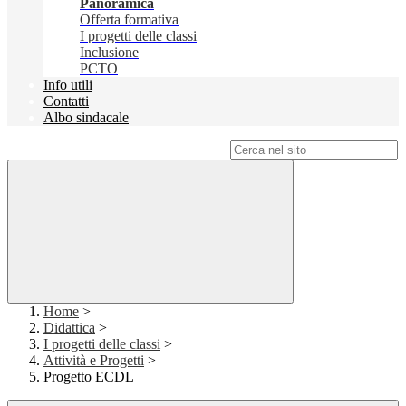
Panoramica
Offerta formativa
I progetti delle classi
Inclusione
PCTO
Info utili
Contatti
Albo sindacale
Campo di ricerca per le pagine del sito
Home
>
Didattica
>
I progetti delle classi
>
Attività e Progetti
>
Progetto ECDL