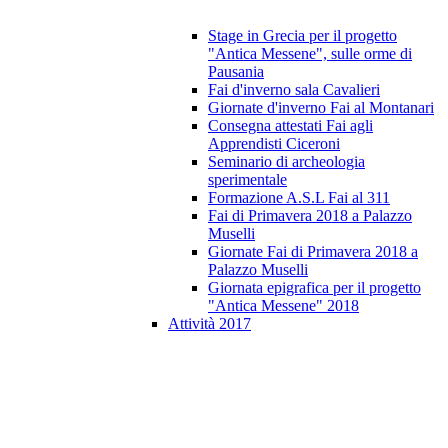
Stage in Grecia per il progetto
"Antica Messene", sulle orme di
Pausania
Fai d'inverno sala Cavalieri
Giornate d'inverno Fai al Montanari
Consegna attestati Fai agli
Apprendisti Ciceroni
Seminario di archeologia
sperimentale
Formazione A.S.L Fai al 311
Fai di Primavera 2018 a Palazzo
Muselli
Giornate Fai di Primavera 2018 a
Palazzo Muselli
Giornata epigrafica per il progetto
"Antica Messene" 2018
Attività 2017