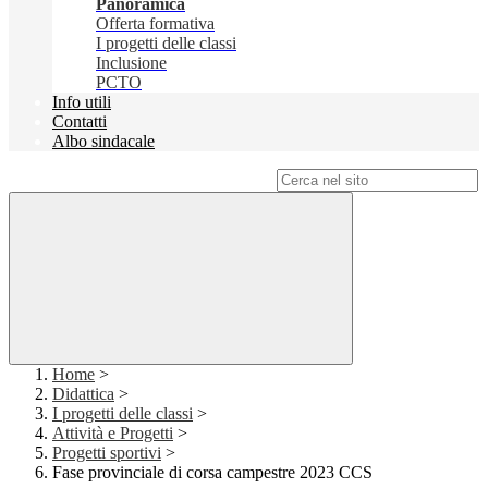
Panoramica
Offerta formativa
I progetti delle classi
Inclusione
PCTO
Info utili
Contatti
Albo sindacale
Campo di ricerca per le pagine del sito
Home
>
Didattica
>
I progetti delle classi
>
Attività e Progetti
>
Progetti sportivi
>
Fase provinciale di corsa campestre 2023 CCS