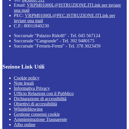
Email:
VRPM01000L@ISTRUZIONE.IT
Link per inviare
una mail
PEC:
VRPM01000L@PEC.ISTRUZIONE.IT
Link per
inviare una mail
C.F.: 80011840230
Succursale "Palazzo Ridolfi" - Tel. 045 567124
Succursale "Cangrande" - Tel. 392 9480175
Succursale "Ferraris-Fermi" - Tel. 378 3023459
Sezione Link Utili
Cookie policy
Note legali
Informativa Privacy
Ufficio Relazioni con il Pubblico
Dichiarazione di accessibilità
Obiettivi di accessibilità
Whistleblowing
Gestione consensi cookie
Amministrazione Trasparente
Albo online