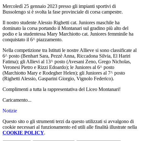
Mercoledì 25 gennaio 2023 presso gli impianti sportivi di
Bussolengo si è svolta la fase provinciale di corsa campestre.
Il nostro studente Alessio Righetti cat. Juniores maschile ha
dominato la corsa portando il Montanari sul gradino più alto del
podio e la studentessa Mary Marchiotto cat. Juniores femminile ha
conquistato il 6^ piazzamento.
Nella competizione tra Istituti le nostre Allieve si sono classificate al
6^ posto (Benhart Sara, Pezzè Anna, Riccadona Silvia, El Hariri
Fatima); gli Allievi al 13^ posto (Avesani Zeno, Grego Nicholas,
Veronesi Pietro e Rizzi Edoardo); le Juniores al 6^ posto
(Marchiotto Mary e Rodegher Helen); gli Juniores al 7^ posto
(Righetti Alessio, Gasparini Giorgio, Vignolo Federico).
Complimenti a tutta la rappresentativa del Liceo Montanari!
Caricamento...
Notizie
Questo sito o gli strumenti terzi da questo utilizzati si avvalgono di
cookie necessari al funzionamento ed utili alle finalità illustrate nella
COOKIE POLICY
.