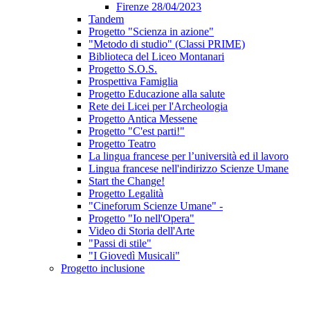
Firenze 28/04/2023
Tandem
Progetto "Scienza in azione"
"Metodo di studio" (Classi PRIME)
Biblioteca del Liceo Montanari
Progetto S.O.S.
Prospettiva Famiglia
Progetto Educazione alla salute
Rete dei Licei per l'Archeologia
Progetto Antica Messene
Progetto "C'est parti!"
Progetto Teatro
La lingua francese per l’università ed il lavoro
Lingua francese nell'indirizzo Scienze Umane
Start the Change!
Progetto Legalità
"Cineforum Scienze Umane" -
Progetto "Io nell'Opera"
Video di Storia dell'Arte
"Passi di stile"
"I Giovedì Musicali"
Progetto inclusione