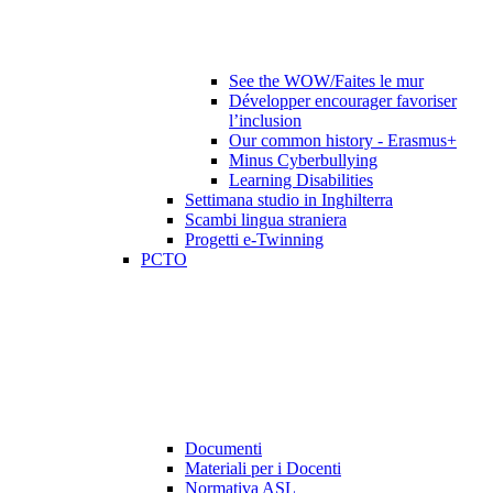
See the WOW/Faites le mur
Développer encourager favoriser
l’inclusion
Our common history - Erasmus+
Minus Cyberbullying
Learning Disabilities
Settimana studio in Inghilterra
Scambi lingua straniera
Progetti e-Twinning
PCTO
Documenti
Materiali per i Docenti
Normativa ASL