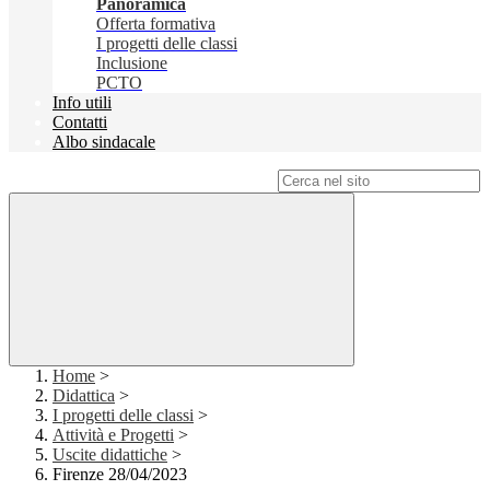
Panoramica
Offerta formativa
I progetti delle classi
Inclusione
PCTO
Info utili
Contatti
Albo sindacale
Campo di ricerca per le pagine del sito
Home
>
Didattica
>
I progetti delle classi
>
Attività e Progetti
>
Uscite didattiche
>
Firenze 28/04/2023