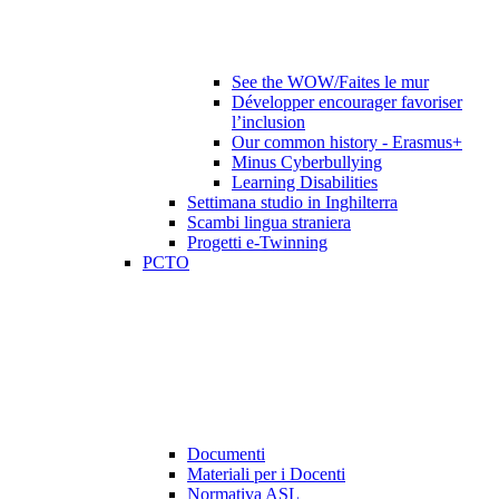
See the WOW/Faites le mur
Développer encourager favoriser
l’inclusion
Our common history - Erasmus+
Minus Cyberbullying
Learning Disabilities
Settimana studio in Inghilterra
Scambi lingua straniera
Progetti e-Twinning
PCTO
Documenti
Materiali per i Docenti
Normativa ASL