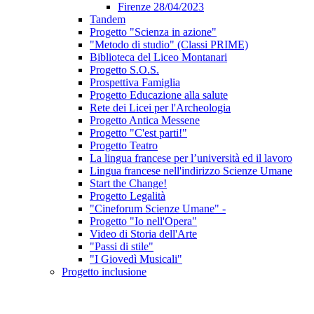
Firenze 28/04/2023
Tandem
Progetto "Scienza in azione"
"Metodo di studio" (Classi PRIME)
Biblioteca del Liceo Montanari
Progetto S.O.S.
Prospettiva Famiglia
Progetto Educazione alla salute
Rete dei Licei per l'Archeologia
Progetto Antica Messene
Progetto "C'est parti!"
Progetto Teatro
La lingua francese per l’università ed il lavoro
Lingua francese nell'indirizzo Scienze Umane
Start the Change!
Progetto Legalità
"Cineforum Scienze Umane" -
Progetto "Io nell'Opera"
Video di Storia dell'Arte
"Passi di stile"
"I Giovedì Musicali"
Progetto inclusione