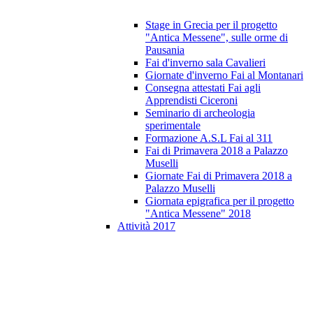
Stage in Grecia per il progetto
"Antica Messene", sulle orme di
Pausania
Fai d'inverno sala Cavalieri
Giornate d'inverno Fai al Montanari
Consegna attestati Fai agli
Apprendisti Ciceroni
Seminario di archeologia
sperimentale
Formazione A.S.L Fai al 311
Fai di Primavera 2018 a Palazzo
Muselli
Giornate Fai di Primavera 2018 a
Palazzo Muselli
Giornata epigrafica per il progetto
"Antica Messene" 2018
Attività 2017