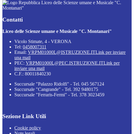
Liceo delle Scienze umane e Musicale "C.
Montanari"
Contatti
Liceo delle Scienze umane e Musicale "C. Montanari"
Vicolo Stimate, 4 - VERONA
Tel:
0458007311
Email:
VRPM01000L@ISTRUZIONE.IT
Link per inviare
una mail
PEC:
VRPM01000L@PEC.ISTRUZIONE.IT
Link per
inviare una mail
C.F.: 80011840230
Succursale "Palazzo Ridolfi" - Tel. 045 567124
Succursale "Cangrande" - Tel. 392 9480175
Succursale "Ferraris-Fermi" - Tel. 378 3023459
Sezione Link Utili
Cookie policy
Note legali