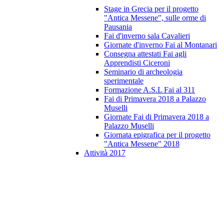
Stage in Grecia per il progetto
"Antica Messene", sulle orme di
Pausania
Fai d'inverno sala Cavalieri
Giornate d'inverno Fai al Montanari
Consegna attestati Fai agli
Apprendisti Ciceroni
Seminario di archeologia
sperimentale
Formazione A.S.L Fai al 311
Fai di Primavera 2018 a Palazzo
Muselli
Giornate Fai di Primavera 2018 a
Palazzo Muselli
Giornata epigrafica per il progetto
"Antica Messene" 2018
Attività 2017