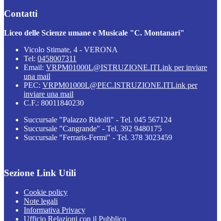
Contatti
Liceo delle Scienze umane e Musicale "C. Montanari"
Vicolo Stimate, 4 - VERONA
Tel:
0458007311
Email:
VRPM01000L@ISTRUZIONE.IT
Link per inviare
una mail
PEC:
VRPM01000L@PEC.ISTRUZIONE.IT
Link per
inviare una mail
C.F.: 80011840230
Succursale "Palazzo Ridolfi" - Tel. 045 567124
Succursale "Cangrande" - Tel. 392 9480175
Succursale "Ferraris-Fermi" - Tel. 378 3023459
Sezione Link Utili
Cookie policy
Note legali
Informativa Privacy
Ufficio Relazioni con il Pubblico