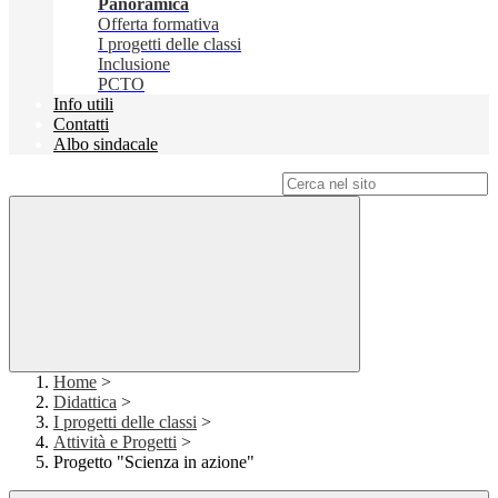
Panoramica
Offerta formativa
I progetti delle classi
Inclusione
PCTO
Info utili
Contatti
Albo sindacale
Campo di ricerca per le pagine del sito
Home
>
Didattica
>
I progetti delle classi
>
Attività e Progetti
>
Progetto "Scienza in azione"