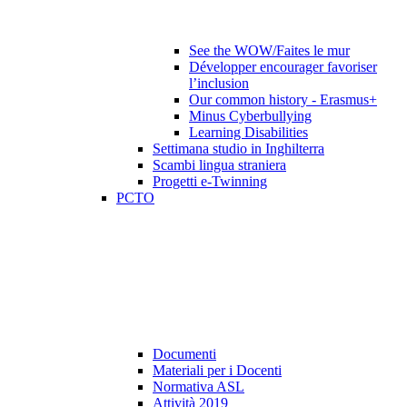
See the WOW/Faites le mur
Développer encourager favoriser
l’inclusion
Our common history - Erasmus+
Minus Cyberbullying
Learning Disabilities
Settimana studio in Inghilterra
Scambi lingua straniera
Progetti e-Twinning
PCTO
Documenti
Materiali per i Docenti
Normativa ASL
Attività 2019