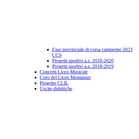
Fase provinciale di corsa campestre 2023
CCS
Progetti sportivi a.s. 2019-2020
Progetti sportivi a.s. 2018-2019
Concerti Liceo Musicale
Coro del Liceo Montanari
Progetto CLIL
Uscite didattiche