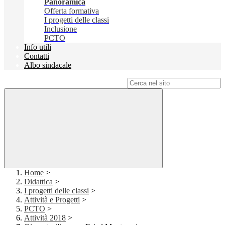
Panoramica
Offerta formativa
I progetti delle classi
Inclusione
PCTO
Info utili
Contatti
Albo sindacale
Campo di ricerca per le pagine del sito
Home
>
Didattica
>
I progetti delle classi
>
Attività e Progetti
>
PCTO
>
Attività 2018
>