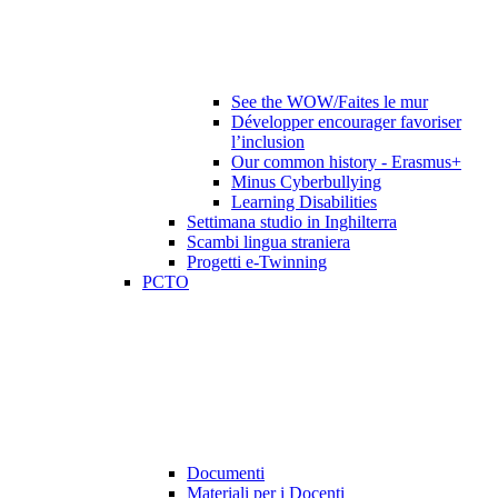
See the WOW/Faites le mur
Développer encourager favoriser
l’inclusion
Our common history - Erasmus+
Minus Cyberbullying
Learning Disabilities
Settimana studio in Inghilterra
Scambi lingua straniera
Progetti e-Twinning
PCTO
Documenti
Materiali per i Docenti