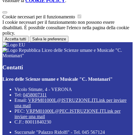
visionare la
COOKIE POLICY
.
Cookie necessari per il funzionamento
I cookie necessari per il funzionamento non possono essere
disabilitati. È possibile consultare l'elenco nella pagina della cookie
policy.
Accetta tutti
Salva le preferenze
Liceo delle Scienze umane e Musicale "C.
Montanari"
Contatti
Liceo delle Scienze umane e Musicale "C. Montanari"
Vicolo Stimate, 4 - VERONA
Tel:
0458007311
Email:
VRPM01000L@ISTRUZIONE.IT
Link per inviare
una mail
PEC:
VRPM01000L@PEC.ISTRUZIONE.IT
Link per
inviare una mail
C.F.: 80011840230
Succursale "Palazzo Ridolfi" - Tel. 045 567124