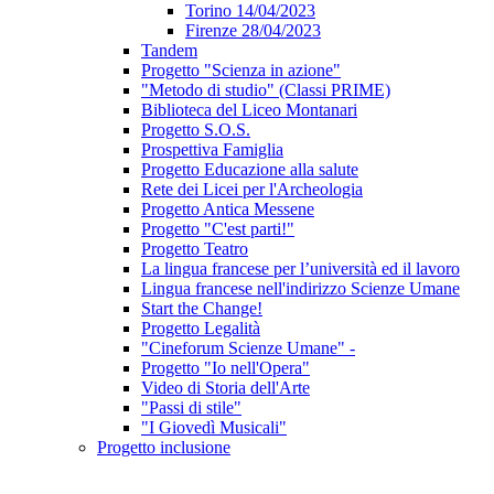
Torino 14/04/2023
Firenze 28/04/2023
Tandem
Progetto "Scienza in azione"
"Metodo di studio" (Classi PRIME)
Biblioteca del Liceo Montanari
Progetto S.O.S.
Prospettiva Famiglia
Progetto Educazione alla salute
Rete dei Licei per l'Archeologia
Progetto Antica Messene
Progetto "C'est parti!"
Progetto Teatro
La lingua francese per l’università ed il lavoro
Lingua francese nell'indirizzo Scienze Umane
Start the Change!
Progetto Legalità
"Cineforum Scienze Umane" -
Progetto "Io nell'Opera"
Video di Storia dell'Arte
"Passi di stile"
"I Giovedì Musicali"
Progetto inclusione