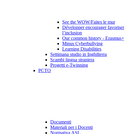
See the WOW/Faites le mur
Développer encourager favoriser
l’inclusion
Our common history - Erasmus+
Minus Cyberbullying
Learning Disabilities
Settimana studio in Inghilterra
Scambi lingua straniera
Progetti e-Twinning
PCTO
Documenti
Materiali per i Docenti
Normativa ASL