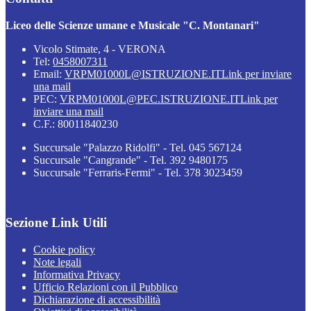
Liceo delle Scienze umane e Musicale "C. Montanari"
Vicolo Stimate, 4 - VERONA
Tel:
0458007311
Email:
VRPM01000L@ISTRUZIONE.IT
Link per inviare
una mail
PEC:
VRPM01000L@PEC.ISTRUZIONE.IT
Link per
inviare una mail
C.F.: 80011840230
Succursale "Palazzo Ridolfi" - Tel. 045 567124
Succursale "Cangrande" - Tel. 392 9480175
Succursale "Ferraris-Fermi" - Tel. 378 3023459
Sezione Link Utili
Cookie policy
Note legali
Informativa Privacy
Ufficio Relazioni con il Pubblico
Dichiarazione di accessibilità