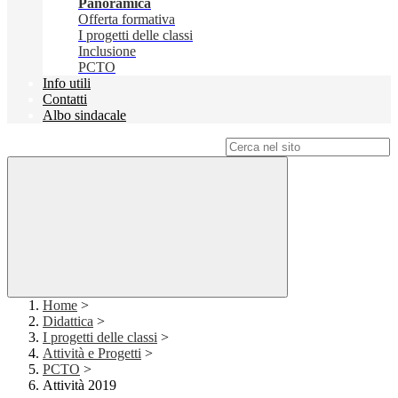
Panoramica
Offerta formativa
I progetti delle classi
Inclusione
PCTO
Info utili
Contatti
Albo sindacale
Campo di ricerca per le pagine del sito
Home
>
Didattica
>
I progetti delle classi
>
Attività e Progetti
>
PCTO
>
Attività 2019