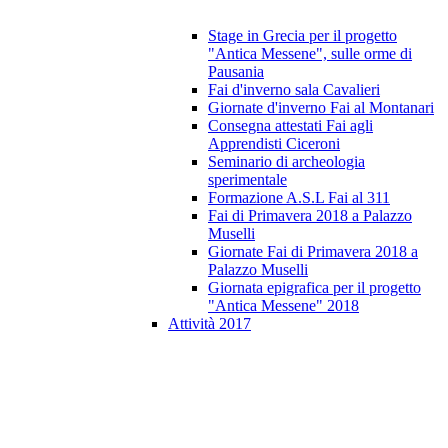
Stage in Grecia per il progetto
"Antica Messene", sulle orme di
Pausania
Fai d'inverno sala Cavalieri
Giornate d'inverno Fai al Montanari
Consegna attestati Fai agli
Apprendisti Ciceroni
Seminario di archeologia
sperimentale
Formazione A.S.L Fai al 311
Fai di Primavera 2018 a Palazzo
Muselli
Giornate Fai di Primavera 2018 a
Palazzo Muselli
Giornata epigrafica per il progetto
"Antica Messene" 2018
Attività 2017