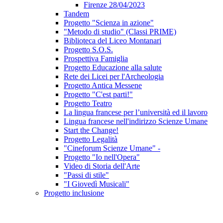
Firenze 28/04/2023
Tandem
Progetto "Scienza in azione"
"Metodo di studio" (Classi PRIME)
Biblioteca del Liceo Montanari
Progetto S.O.S.
Prospettiva Famiglia
Progetto Educazione alla salute
Rete dei Licei per l'Archeologia
Progetto Antica Messene
Progetto "C'est parti!"
Progetto Teatro
La lingua francese per l’università ed il lavoro
Lingua francese nell'indirizzo Scienze Umane
Start the Change!
Progetto Legalità
"Cineforum Scienze Umane" -
Progetto "Io nell'Opera"
Video di Storia dell'Arte
"Passi di stile"
"I Giovedì Musicali"
Progetto inclusione