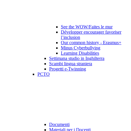
See the WOW/Faites le mur
Développer encourager favoriser
l’inclusion
Our common history - Erasmus+
Minus Cyberbullying
Learning Disabilities
Settimana studio in Inghilterra
Scambi lingua straniera
Progetti e-Twinning
PCTO
Documenti
Materiali per i Docenti