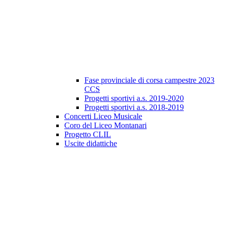
Fase provinciale di corsa campestre 2023
CCS
Progetti sportivi a.s. 2019-2020
Progetti sportivi a.s. 2018-2019
Concerti Liceo Musicale
Coro del Liceo Montanari
Progetto CLIL
Uscite didattiche