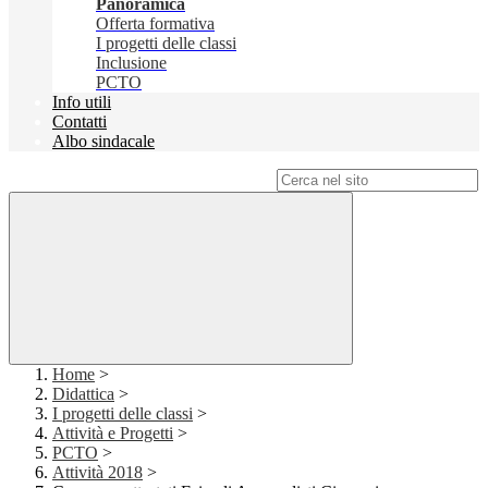
Panoramica
Offerta formativa
I progetti delle classi
Inclusione
PCTO
Info utili
Contatti
Albo sindacale
Campo di ricerca per le pagine del sito
Home
>
Didattica
>
I progetti delle classi
>
Attività e Progetti
>
PCTO
>
Attività 2018
>