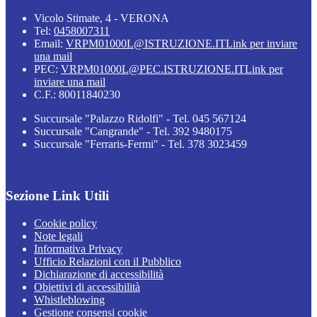
Vicolo Stimate, 4 - VERONA
Tel:
0458007311
Email:
VRPM01000L@ISTRUZIONE.IT
Link per inviare
una mail
PEC:
VRPM01000L@PEC.ISTRUZIONE.IT
Link per
inviare una mail
C.F.: 80011840230
Succursale "Palazzo Ridolfi" - Tel. 045 567124
Succursale "Cangrande" - Tel. 392 9480175
Succursale "Ferraris-Fermi" - Tel. 378 3023459
Sezione Link Utili
Cookie policy
Note legali
Informativa Privacy
Ufficio Relazioni con il Pubblico
Dichiarazione di accessibilità
Obiettivi di accessibilità
Whistleblowing
Gestione consensi cookie