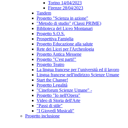
Torino 14/04/2023
Firenze 28/04/2023
Tandem
Progetto "Scienza in azione"
"Metodo di studio" (Classi PRIME)
Biblioteca del Liceo Montanari
Progetto S.O.S.
Prospettiva Famiglia
Progetto Educazione alla salute
Rete dei Licei per l'Archeologia
Progetto Antica Messene
Progetto "C'est parti!"
Progetto Teatro
La lingua francese per l’università ed il lavoro
Lingua francese nell'indirizzo Scienze Umane
Start the Change!
Progetto Legalità
"Cineforum Scienze Umane" -
Progetto "Io nell'Opera"
Video di Storia dell'Arte
"Passi di stile"
"I Giovedì Musicali"
Progetto inclusione