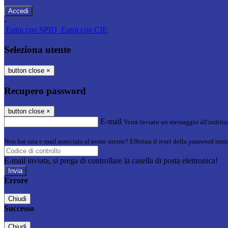
-
Entra con SPID
Entra con CIE
Seleziona utente
button close
×
Recupero password
button close
×
E-mail
Verrà inviato un messaggio all'indirizz
Non hai una e-mail associata al nome utente? Effettua il reset della password tram
E-mail inviata, si prega di controllare la casella di posta elettronica!
Errore
Chiudi
Successo
Chiudi