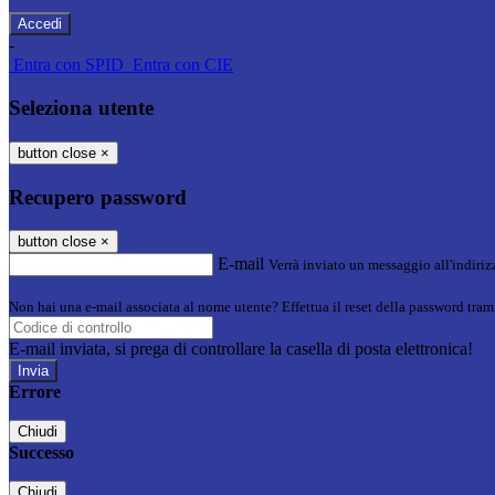
-
Entra con SPID
Entra con CIE
Seleziona utente
button close
×
Recupero password
button close
×
E-mail
Verrà inviato un messaggio all'indirizz
Non hai una e-mail associata al nome utente? Effettua il reset della password tram
E-mail inviata, si prega di controllare la casella di posta elettronica!
Errore
Chiudi
Successo
Chiudi