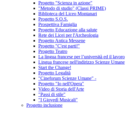
Progetto "Scienza in azione"
"Metodo di studio" (Classi PRIME)
Biblioteca del Liceo Montanari
Progetto S.O.S.
Prospettiva Famiglia
Progetto Educazione alla salute
Rete dei Licei per l'Archeologia
Progetto Antica Messene
Progetto "C'est parti!"
Progetto Teatro
La lingua francese per l’università ed il lavoro
Lingua francese nell'indirizzo Scienze Umane
Start the Change!
Progetto Legalità
"Cineforum Scienze Umane" -
Progetto "Io nell'Opera"
Video di Storia dell'Arte
"Passi di stile"
"I Giovedì Musicali"
Progetto inclusione