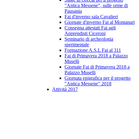
"Antica Messene", sulle orme di
Pausania
Fai d'inverno sala Cavalieri
Giornate d'inverno Fai al Montanari
Consegna attestati Fai agli
Apprendisti Ciceroni
Seminario di archeologia
sperimentale
Formazione A.S.L Fai al 311
Fai di Primavera 2018 a Palazzo
Muselli
Giornate Fai di Primavera 2018 a
Palazzo Muselli
Giornata epigrafica per il progetto
"Antica Messene" 2018
Attività 2017