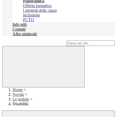
Panoramica
Offerta formativa
I progetti delle classi
Inclusione
PCTO
Info utili
Contatti
Albo sindacale
Campo di ricerca per le pagine del sito
Home
>
Novità
>
Le notizie
>
Disabilità