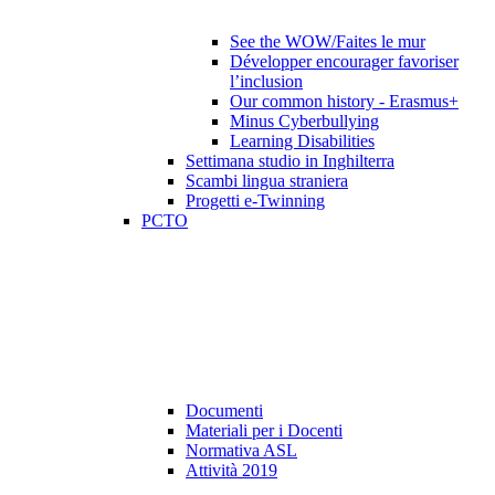
See the WOW/Faites le mur
Développer encourager favoriser
l’inclusion
Our common history - Erasmus+
Minus Cyberbullying
Learning Disabilities
Settimana studio in Inghilterra
Scambi lingua straniera
Progetti e-Twinning
PCTO
Documenti
Materiali per i Docenti
Normativa ASL
Attività 2019