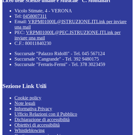
Liceo delle Scienze umane e Musicale "C. Montanari"
Vicolo Stimate, 4 - VERONA
Tel:
0458007311
Email:
VRPM01000L@ISTRUZIONE.IT
Link per inviare
una mail
PEC:
VRPM01000L@PEC.ISTRUZIONE.IT
Link per
inviare una mail
C.F.: 80011840230
Succursale "Palazzo Ridolfi" - Tel. 045 567124
Succursale "Cangrande" - Tel. 392 9480175
Succursale "Ferraris-Fermi" - Tel. 378 3023459
Sezione Link Utili
Cookie policy
Note legali
Informativa Privacy
Ufficio Relazioni con il Pubblico
Dichiarazione di accessibilità
Obiettivi di accessibilità
Whistleblowing